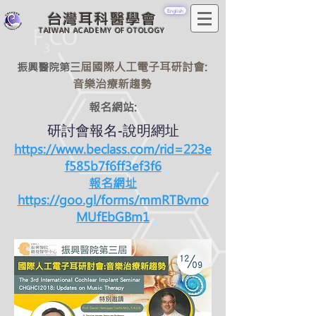
English
台灣耳科醫學會
TAIWAN ACADEMY OF OTOLOGY
屆國際人工電子耳研討會:
振興醫院第三
音樂治療新趨勢
報名網站:
​研討會報名-說明網址
https://www.beclass.com/rid=223e
f585b7f6ff3ef3f6
​報名網址
https://goo.gl/forms/mmRTBvmo
MUfEbGBm1