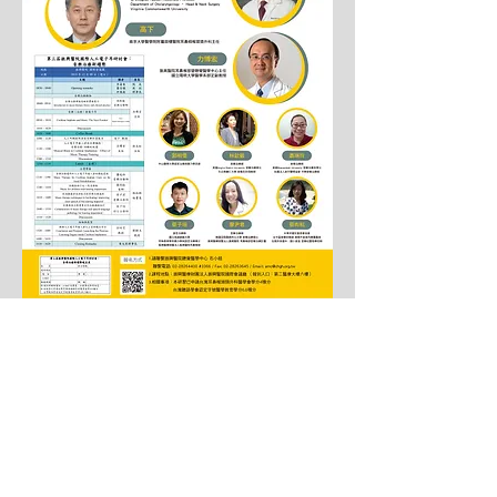
通訊地址：833 高雄市鳥松區大埤路123號 (長庚醫院 耳鼻喉部
台灣耳科醫學會)
學會會址：100 臺北市中正區衡陽路六號五樓之五(507室)
學會電話：0​7-731 7123 ext.2531
電子郵件：
taotology@gmail.com
統一編號：72476855
Copyright© 2024 The Taiwan Academy of Otology All
Rights Reserve