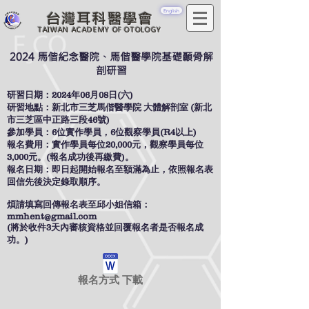
English
台灣耳科醫學會
TAIWAN ACADEMY OF OTOLOGY
2024 馬偕紀念醫院、馬偕醫學院基礎顳骨解
剖研習
研習日期：2024年06月08日(六)
研習地點：新北市三芝馬偕醫學院 大體解剖室 (新北
市三芝區中正路三段46號)
參加學員：6位實作學員，6位觀察學員(R4以上)
報名費用：實作學員每位20,000元，觀察學員每位
3,000元。(報名成功後再繳費)。
報名日期：即日起開始報名至額滿為止，依照報名表
回信先後決定錄取順序。
煩請填寫回傳報名表至邱小姐信箱：
mmhent@gmail.com
(將於收件3天內審核資格並回覆報名者是否報名成
功。)
報名方式 下載